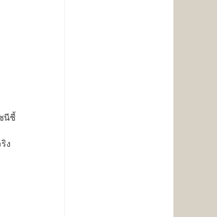
นีชี้
ริง