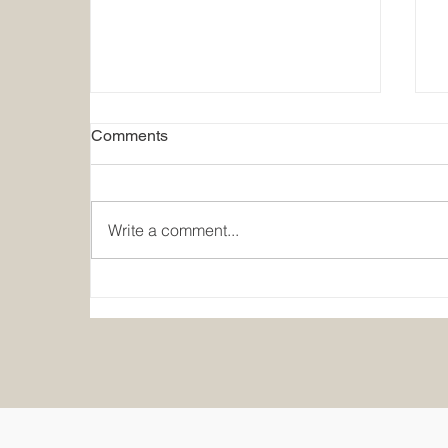
Comments
Write a comment...
Real Article EP.1 บทความจาก
ท้องฟ้าเนปาลสู่แคนาดา เส้น
ทางนักบินของ P’Binod ที่กำลัง
จะจบการฝึกบิน